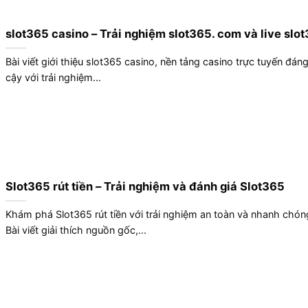
slot365 casino – Trải nghiệm slot365. com và live slo
Bài viết giới thiệu slot365 casino, nền tảng casino trực tuyến đáng
cậy với trải nghiệm...
Slot365 rút tiền – Trải nghiệm và đánh giá Slot365
Khám phá Slot365 rút tiền với trải nghiệm an toàn và nhanh chón
Bài viết giải thích nguồn gốc,...