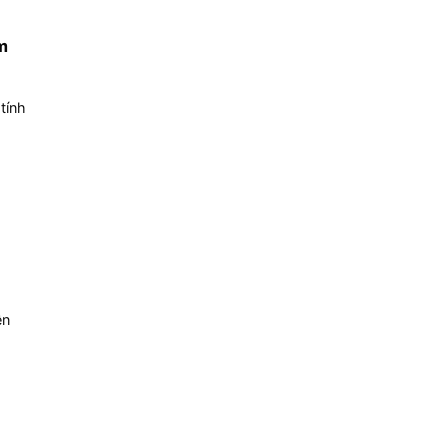
m
 tính
ên