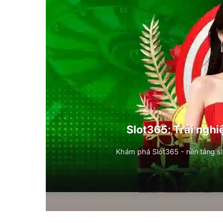
Slot365: Trải ngh
Khám phá Slot365 - nền tảng slo