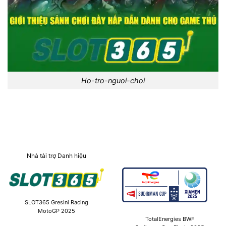
Ho-tro-nguoi-choi
Nhà tài trợ Danh hiệu
SLOT365 Gresini Racing
MotoGP 2025
TotalEnergies BWF