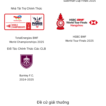
Sudirman Cup Finals 2025
Nhà Tài Trợ Chính Thức
HSBC BWF
TotalEnergies BWF
World Tour Finals 2025
World Championships 2025
Đối Tác Chính Thức Các CLB
Burnley F.C.
2024-2025
Đề cử giải thưởng