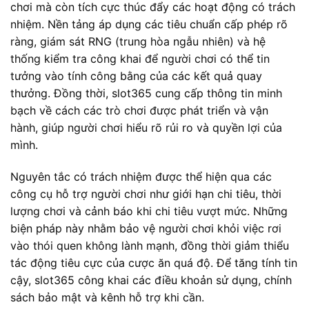
chơi mà còn tích cực thúc đẩy các hoạt động có trách
nhiệm. Nền tảng áp dụng các tiêu chuẩn cấp phép rõ
ràng, giám sát RNG (trung hòa ngẫu nhiên) và hệ
thống kiểm tra công khai để người chơi có thể tin
tưởng vào tính công bằng của các kết quả quay
thưởng. Đồng thời, slot365 cung cấp thông tin minh
bạch về cách các trò chơi được phát triển và vận
hành, giúp người chơi hiểu rõ rủi ro và quyền lợi của
mình.
Nguyên tắc có trách nhiệm được thể hiện qua các
công cụ hỗ trợ người chơi như giới hạn chi tiêu, thời
lượng chơi và cảnh báo khi chi tiêu vượt mức. Những
biện pháp này nhằm bảo vệ người chơi khỏi việc rơi
vào thói quen không lành mạnh, đồng thời giảm thiểu
tác động tiêu cực của cược ăn quá độ. Để tăng tính tin
cậy, slot365 công khai các điều khoản sử dụng, chính
sách bảo mật và kênh hỗ trợ khi cần.