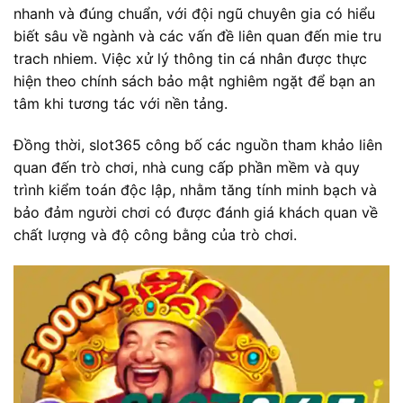
nhanh và đúng chuẩn, với đội ngũ chuyên gia có hiểu
biết sâu về ngành và các vấn đề liên quan đến mie tru
trach nhiem. Việc xử lý thông tin cá nhân được thực
hiện theo chính sách bảo mật nghiêm ngặt để bạn an
tâm khi tương tác với nền tảng.
Đồng thời, slot365 công bố các nguồn tham khảo liên
quan đến trò chơi, nhà cung cấp phần mềm và quy
trình kiểm toán độc lập, nhằm tăng tính minh bạch và
bảo đảm người chơi có được đánh giá khách quan về
chất lượng và độ công bằng của trò chơi.