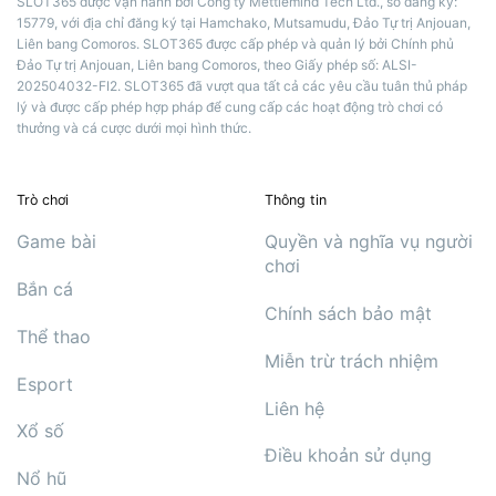
SLOT365 được vận hành bởi Công ty Mettlemind Tech Ltd., số đăng ký:
15779, với địa chỉ đăng ký tại Hamchako, Mutsamudu, Đảo Tự trị Anjouan,
Liên bang Comoros. SLOT365 được cấp phép và quản lý bởi Chính phủ
Đảo Tự trị Anjouan, Liên bang Comoros, theo Giấy phép số: ALSI-
202504032-FI2. SLOT365 đã vượt qua tất cả các yêu cầu tuân thủ pháp
lý và được cấp phép hợp pháp để cung cấp các hoạt động trò chơi có
thưởng và cá cược dưới mọi hình thức.
Trò chơi
Thông tin
Game bài
Quyền và nghĩa vụ người
chơi
Bắn cá
Chính sách bảo mật
Thể thao
Miễn trừ trách nhiệm
Esport
Liên hệ
Xổ số
Điều khoản sử dụng
Nổ hũ