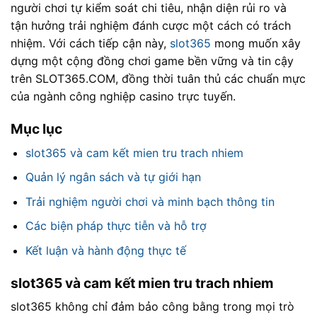
người chơi tự kiểm soát chi tiêu, nhận diện rủi ro và
tận hưởng trải nghiệm đánh cược một cách có trách
nhiệm. Với cách tiếp cận này,
slot365
mong muốn xây
dựng một cộng đồng chơi game bền vững và tin cậy
trên SLOT365.COM, đồng thời tuân thủ các chuẩn mực
của ngành công nghiệp casino trực tuyến.
Mục lục
slot365 và cam kết mien tru trach nhiem
Quản lý ngân sách và tự giới hạn
Trải nghiệm người chơi và minh bạch thông tin
Các biện pháp thực tiễn và hỗ trợ
Kết luận và hành động thực tế
slot365 và cam kết mien tru trach nhiem
slot365 không chỉ đảm bảo công bằng trong mọi trò