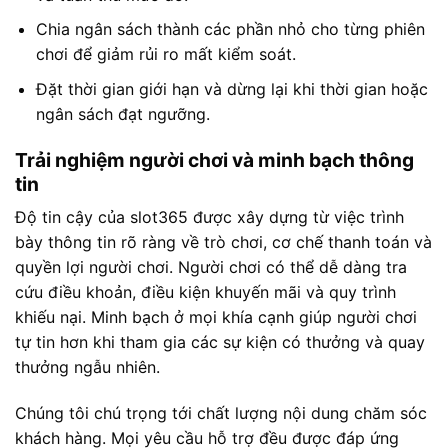
Chia ngân sách thành các phần nhỏ cho từng phiên
chơi để giảm rủi ro mất kiểm soát.
Đặt thời gian giới hạn và dừng lại khi thời gian hoặc
ngân sách đạt ngưỡng.
Trải nghiệm người chơi và minh bạch thông
tin
Độ tin cậy của slot365 được xây dựng từ việc trình
bày thông tin rõ ràng về trò chơi, cơ chế thanh toán và
quyền lợi người chơi. Người chơi có thể dễ dàng tra
cứu điều khoản, điều kiện khuyến mãi và quy trình
khiếu nại. Minh bạch ở mọi khía cạnh giúp người chơi
tự tin hơn khi tham gia các sự kiện có thưởng và quay
thưởng ngẫu nhiên.
Chúng tôi chú trọng tới chất lượng nội dung chăm sóc
khách hàng. Mọi yêu cầu hỗ trợ đều được đáp ứng