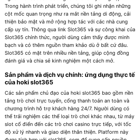
Trong hành trình phát triển, chúng tôi ghi nhận những
cột mốc quan trọng như ra mắt nền tảng di động, cải
thiện bảo mật và mở rộng hợp tác với các nhà cung
cấp uy tín. Thông qua link Slot365 và sự công khai của
Slot365 chính thức, người dùng cảm thấy được minh
bạch và có thêm nguồn tham khảo dù ở bất cứ đâu.
Slot365 có mặt trên nhiều nền tảng, giúp cộng đồng
đánh giá và chia sẻ kinh nghiệm một cách mở.
Sản phẩm và dịch vụ chính: ứng dụng thực tế
của hoki slot365
Các sản phẩm chủ đạo của hoki slot365 bao gồm nền
tảng trò chơi trực tuyến, cổng thanh toán an toàn và
chương trình hỗ trợ khách hàng 24/7. Người dùng có
thể trải nghiệm các thể loại trò chơi khác nhau, từ máy
slot cổ điển đến các trò chơi casino trực tiếp, với tốc
độ xử lý nhanh và giao diện thân thiện. Platform này
được tích hợp với slot365. com để cung cấp nguồn