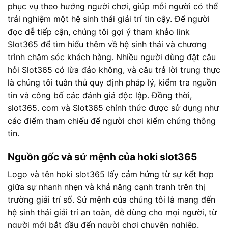
phục vụ theo hướng người chơi, giúp mỗi người có thể
trải nghiệm một hệ sinh thái giải trí tin cậy. Để người
đọc dễ tiếp cận, chúng tôi gợi ý tham khảo link
Slot365 để tìm hiểu thêm về hệ sinh thái và chương
trình chăm sóc khách hàng. Nhiều người dùng đặt câu
hỏi Slot365 có lừa đảo không, và câu trả lời trung thực
là chúng tôi tuân thủ quy định pháp lý, kiểm tra nguồn
tin và công bố các đánh giá độc lập. Đồng thời,
slot365. com và Slot365 chính thức được sử dụng như
các điểm tham chiếu để người chơi kiểm chứng thông
tin.
Nguồn gốc và sứ mệnh của hoki slot365
Logo và tên hoki slot365 lấy cảm hứng từ sự kết hợp
giữa sự nhanh nhẹn và khả năng cạnh tranh trên thị
trường giải trí số. Sứ mệnh của chúng tôi là mang đến
hệ sinh thái giải trí an toàn, dễ dùng cho mọi người, từ
người mới bắt đầu đến người chơi chuyên nghiệp.