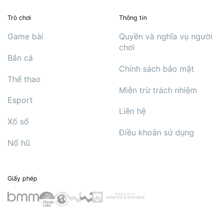
Trò chơi
Thông tin
Game bài
Quyền và nghĩa vụ người
chơi
Bắn cá
Chính sách bảo mật
Thể thao
Miễn trừ trách nhiệm
Esport
Liên hệ
Xổ số
Điều khoản sử dụng
Nổ hũ
Giấy phép