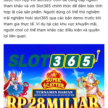
tham khảo và với Slot365 chính thức để đảm bảo tính
hợp lệ của sản phẩm. Người dùng có thể thử nghiệm
trải nghiệm hoki slot365 qua các bản demo trước khi
tham gia thực tế. Ví dụ tại các khu vực khuyến mãi,
người chơi có thể tham khảo các điều kiện và quyền
lợi liên quan.