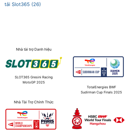
tải Slot365 (26)
Nhà tài trợ Danh hiệu
SLOT365 Gresini Racing
MotoGP 2025
TotalEnergies BWF
Sudirman Cup Finals 2025
Nhà Tài Trợ Chính Thức