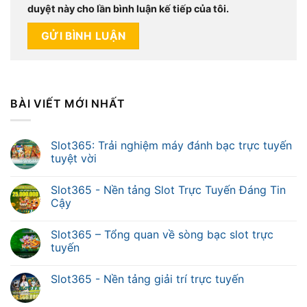
duyệt này cho lần bình luận kế tiếp của tôi.
BÀI VIẾT MỚI NHẤT
Slot365: Trải nghiệm máy đánh bạc trực tuyến
tuyệt vời
Slot365 - Nền tảng Slot Trực Tuyến Đáng Tin
Cậy
Slot365 – Tổng quan về sòng bạc slot trực
tuyến
Slot365 - Nền tảng giải trí trực tuyến