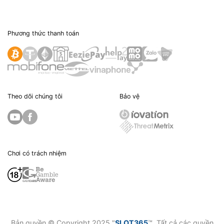
Phương thức thanh toán
Theo dõi chúng tôi
Bảo vệ
Chơi có trách nhiệm
Bản quyền © Copyright 2025 "
SLOT365
™. Tất cả các quyền