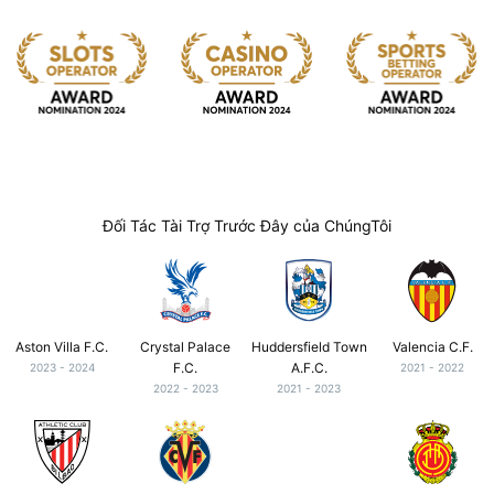
Đối Tác Tài Trợ Trước Đây của ChúngTôi
Aston Villa F.C.
Crystal Palace
Huddersfield Town
Valencia C.F.
F.C.
A.F.C.
2023 - 2024
2021 - 2022
2022 - 2023
2021 - 2023