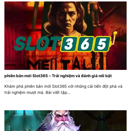
phiên bản mới Slot365 – Trải nghiệm và đánh giá nổi bật
Khám phá phiên bản mới Slot365 với những cải tiến đột phá và
trải nghiệm mượt mà. Bài viết tập...