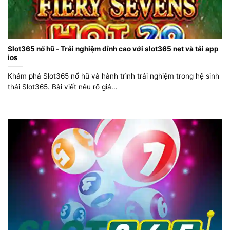
Slot365 nổ hũ - Trải nghiệm đỉnh cao với slot365 net và tải app
ios
Khám phá Slot365 nổ hũ và hành trình trải nghiệm trong hệ sinh
thái Slot365. Bài viết nêu rõ giá...