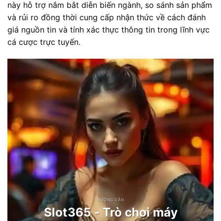
này hỗ trợ nắm bắt diễn biến ngành, so sánh sản phẩm
và rủi ro đồng thời cung cấp nhận thức về cách đánh
giá nguồn tin và tính xác thực thông tin trong lĩnh vực
cá cược trực tuyến.
HƯỚNG DẪN
Slot365 - Trò chơi máy