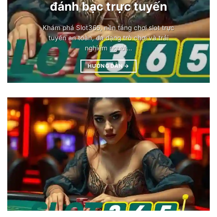
đánh bạc trực tuyến
Khám phá Slot365, nền tảng chơi slot trực
tuyến an toàn, đa dạng trò chơi và trải
nghiệm người...
HƯỚNG DẪN
→