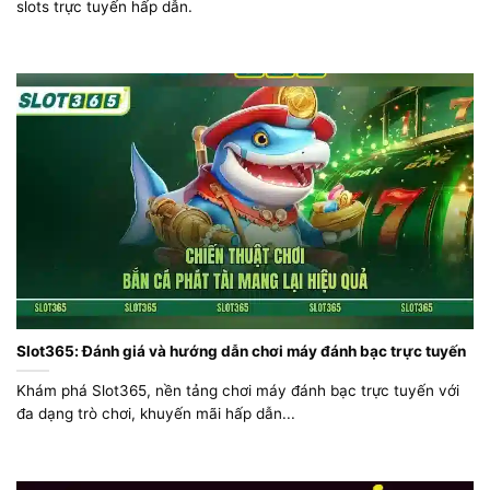
slots trực tuyến hấp dẫn.
Slot365: Đánh giá và hướng dẫn chơi máy đánh bạc trực tuyến
Khám phá Slot365, nền tảng chơi máy đánh bạc trực tuyến với
đa dạng trò chơi, khuyến mãi hấp dẫn...