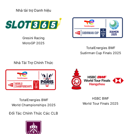
Nhà tài trợ Danh hiệu
Gresini Racing
MotoGP 2025
TotalEnergies BWF
Sudirman Cup Finals 2025
Nhà Tài Trợ Chính Thức
HSBC BWF
TotalEnergies BWF
World Tour Finals 2025
World Championships 2025
Đối Tác Chính Thức Các CLB