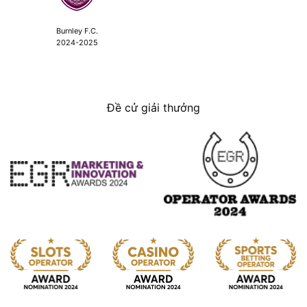
Burnley F.C.
2024-2025
Đề cử giải thưởng