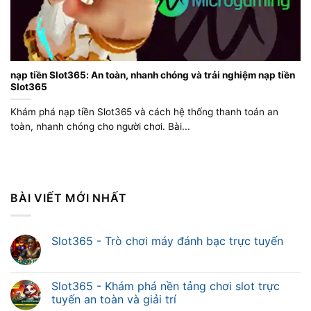
nạp tiền Slot365: An toàn, nhanh chóng và trải nghiệm nạp tiền
Slot365
Khám phá nạp tiền Slot365 và cách hệ thống thanh toán an
toàn, nhanh chóng cho người chơi. Bài...
BÀI VIẾT MỚI NHẤT
Slot365 - Trò chơi máy đánh bạc trực tuyến
Slot365 - Khám phá nền tảng chơi slot trực
tuyến an toàn và giải trí