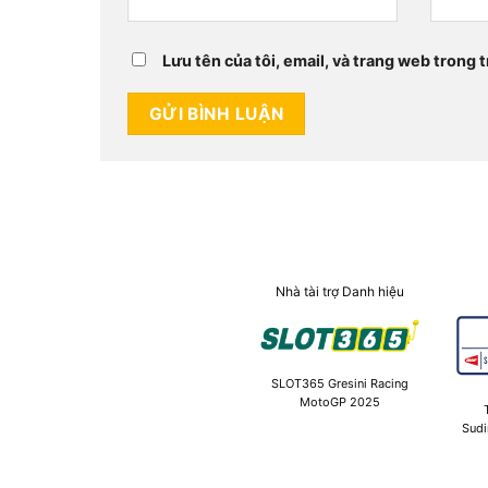
Lưu tên của tôi, email, và trang web trong t
Nhà tài trợ Danh hiệu
SLOT365 Gresini Racing
MotoGP 2025
Sudi