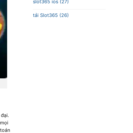
slot365 ios (27)
tải Slot365 (26)
đại.
 mọi
 toán