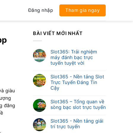
Đăng nhập
Tham gia ngay
BÀI VIẾT MỚI NHẤT
pp
Slot365: Trải nghiệm
máy đánh bạc trực
tuyến tuyệt vời
Slot365 - Nền tảng Slot
Trực Tuyến Đáng Tin
Cậy
và giàu
lượng
Slot365 – Tổng quan về
ng đăng
sòng bạc slot trực tuyến
về
Slot365 - Nền tảng giải
trí trực tuyến