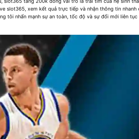
 slot365 tảng 200k đóng vai trò là trái tim của hệ sinh thá
ve slot365, xem kết quả trực tiếp và nhận thông tin nhanh
ng tôi nhấn mạnh sự an toàn, tốc độ và sự đổi mới liên tục