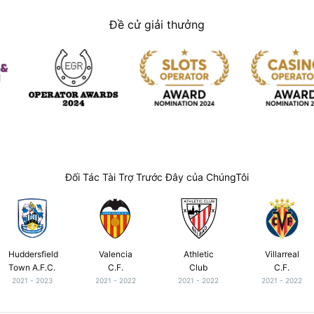
Đề cử giải thưởng
Đối Tác Tài Trợ Trước Đây của ChúngTôi
Huddersfield
Valencia
Athletic
Villarreal
Town A.F.C.
C.F.
Club
C.F.
2021 - 2023
2021 - 2022
2021 - 2022
2021 - 2022