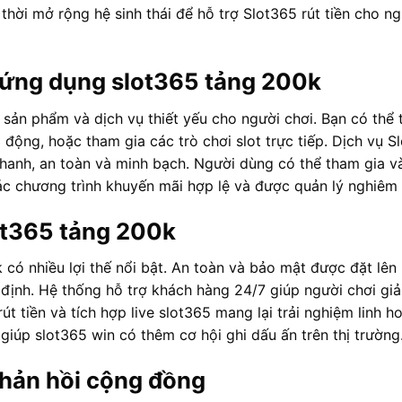
ời mở rộng hệ sinh thái để hỗ trợ Slot365 rút tiền cho ng
: ứng dụng slot365 tảng 200k
ản phẩm và dịch vụ thiết yếu cho người chơi. Bạn có thể t
 động, hoặc tham gia các trò chơi slot trực tiếp. Dịch vụ S
hanh, an toàn và minh bạch. Người dùng có thể tham gia v
ác chương trình khuyến mãi hợp lệ và được quản lý nghiêm 
ot365 tảng 200k
 có nhiều lợi thế nổi bật. An toàn và bảo mật được đặt lên
 định. Hệ thống hỗ trợ khách hàng 24/7 giúp người chơi giả
 tiền và tích hợp live slot365 mang lại trải nghiệm linh h
giúp slot365 win có thêm cơ hội ghi dấu ấn trên thị trường
phản hồi cộng đồng