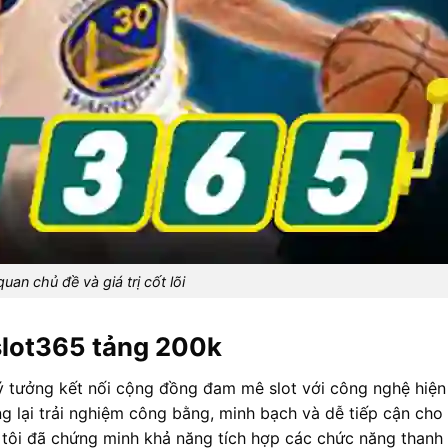
uan chủ đề và giá trị cốt lõi
slot365 tảng 200k
 tưởng kết nối cộng đồng đam mê slot với công nghệ hiện 
ng lại trải nghiệm công bằng, minh bạch và dễ tiếp cận cho
ng tôi đã chứng minh khả năng tích hợp các chức năng thanh