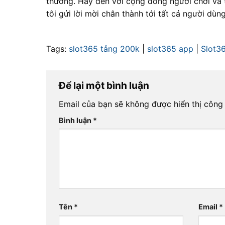
thưởng. Hãy đến với cộng đồng người chơi và 
tôi gửi lời mời chân thành tới tất cả người dùn
Tags:
slot365 tảng 200k
|
slot365 app
|
Slot36
Để lại một bình luận
Email của bạn sẽ không được hiển thị công 
Bình luận
*
Tên
*
Email
*