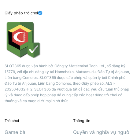
Giấy phép trò chơi
SLOT365 được vận hành bởi Công ty Mettlemind Tech Ltd., số đăng ký:
15779, với địa chỉ đăng ký tại Hamchako, Mutsamudu, Đảo Tự trị Anjouan,
Liên bang Comoros. SLOT365 được cấp phép và quản lý bởi Chính phủ
Đảo Tự trị Anjouan, Liên bang Comoros, theo Giấy phép số: ALSI-
202504032-FI2. SLOT365 đã vượt qua tất cả các yêu cầu tuân thủ pháp
lý và được cấp phép hợp pháp để cung cấp các hoạt động trò chơi có
thưởng và cá cược dưới mọi hình thức.
Trò chơi
Thông tin
Game bài
Quyền và nghĩa vụ người