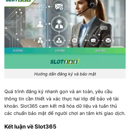
Hướng dẫn đăng ký và bảo mật
Quá trình đăng ký nhanh gọn và an toàn, yêu cầu
thông tin cần thiết và xác thực hai lớp để bảo vệ tài
khoản. Slot365 cam kết mã hóa dữ liệu và tuân thủ
các chuẩn bảo mật để người chơi an tâm khi giao dịch.
Kết luận về Slot365