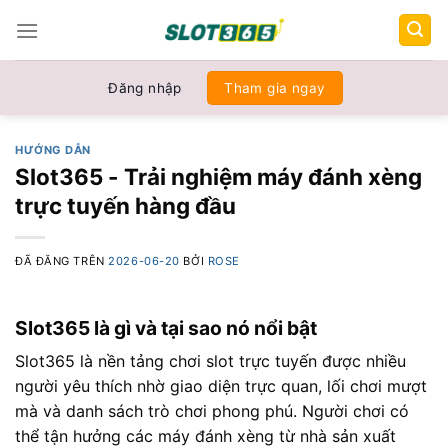
Chuyển
đến
nội
dung
Đăng nhập
Tham gia ngay
HƯỚNG DẪN
Slot365 - Trải nghiệm máy đánh xèng
trực tuyến hàng đầu
ĐÃ ĐĂNG TRÊN
2026-06-20
BỞI
ROSE
Slot365 là gì và tại sao nó nổi bật
Slot365 là nền tảng chơi slot trực tuyến được nhiều
người yêu thích nhờ giao diện trực quan, lối chơi mượt
mà và danh sách trò chơi phong phú. Người chơi có
thể tận hưởng các máy đánh xèng từ nhà sản xuất