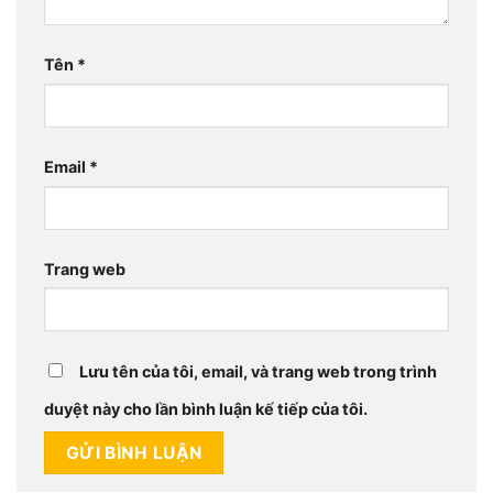
Tên
*
Email
*
Trang web
Lưu tên của tôi, email, và trang web trong trình
duyệt này cho lần bình luận kế tiếp của tôi.