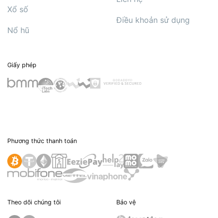
Xổ số
Điều khoản sử dụng
Nổ hũ
Giấy phép
Phương thức thanh toán
Theo dõi chúng tôi
Bảo vệ