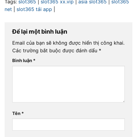
Tags:
slot365
|
slot365 xx.vip
|
asia slot365
|
slot365
net
|
slot365 tải app
|
Để lại một bình luận
Email của bạn sẽ không được hiển thị công khai.
Các trường bắt buộc được đánh dấu
*
Bình luận
*
Tên
*