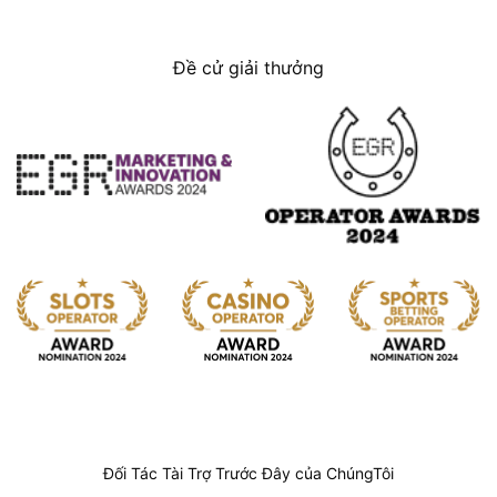
Đề cử giải thưởng
Đối Tác Tài Trợ Trước Đây của ChúngTôi