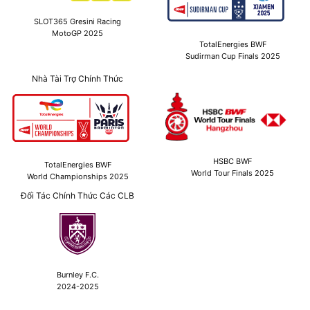
SLOT365 Gresini Racing
MotoGP 2025
TotalEnergies BWF
Sudirman Cup Finals 2025
Nhà Tài Trợ Chính Thức
HSBC BWF
TotalEnergies BWF
World Tour Finals 2025
World Championships 2025
Đối Tác Chính Thức Các CLB
Burnley F.C.
2024-2025