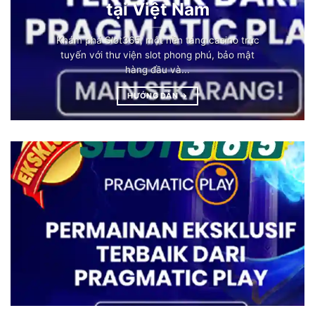
tại Việt Nam
Khám phá Slot365, một nền tảng casino trực
tuyến với thư viện slot phong phú, bảo mật
hàng đầu và...
HƯỚNG DẪN
→