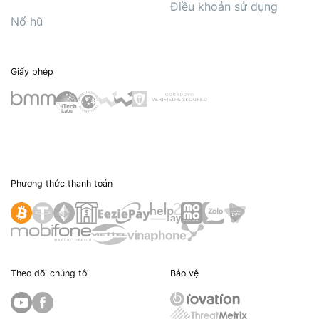
Điều khoản sử dụng
Nổ hũ
Giấy phép
Phương thức thanh toán
Theo dõi chúng tôi
Bảo vệ