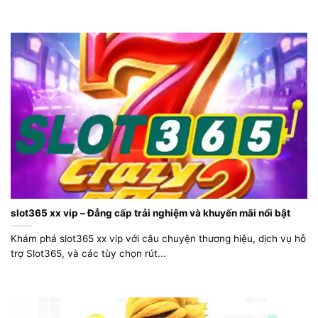
slot365 xx vip – Đẳng cấp trải nghiệm và khuyến mãi nổi bật
Khám phá slot365 xx vip với câu chuyện thương hiệu, dịch vụ hỗ
trợ Slot365, và các tùy chọn rút...