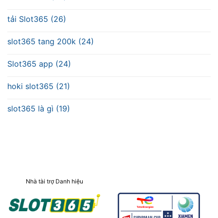
tải Slot365 (26)
slot365 tang 200k (24)
Slot365 app (24)
hoki slot365 (21)
slot365 là gì (19)
Nhà tài trợ Danh hiệu