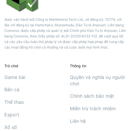
được vận hành bởi Công ty Mettlemind Tech Ltd., số đăng ký: 15779, với
địa chỉ đăng ký tại Hamchako, Mutsamudu, Đảo Tự trị Anjouan, Liên bang
Comoros. được cấp phép và quản lý bởi Chính phủ Đảo Tự trị Anjouan, Liên
bang Comoros, theo Giấy phép số: ALSI-202504032-FI2. đã vượt qua tất
cả các yêu cầu tuân thủ pháp lý và được cấp phép hợp pháp để cung cấp
các hoạt động trò chơi có thưởng và cá cược dưới mọi hình thức.
Trò chơi
Thông tin
Game bài
Quyền và nghĩa vụ người
chơi
Bắn cá
Chính sách bảo mật
Thể thao
Miễn trừ trách nhiệm
Esport
Liên hệ
Xổ số