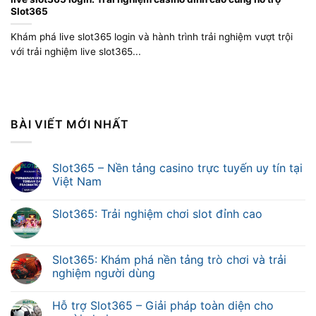
Slot365
Khám phá live slot365 login và hành trình trải nghiệm vượt trội
với trải nghiệm live slot365...
BÀI VIẾT MỚI NHẤT
Slot365 – Nền tảng casino trực tuyến uy tín tại
Việt Nam
Slot365: Trải nghiệm chơi slot đỉnh cao
Slot365: Khám phá nền tảng trò chơi và trải
nghiệm người dùng
Hỗ trợ Slot365 – Giải pháp toàn diện cho