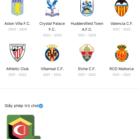
Aston Villa F.C.
Crystal Palace
Huddersfield Town
Valencia C.F.
F.C.
A.F.C.
2023 - 2024
2021 - 2022
2022 - 2023
2021 - 2023
Athletic Club
Villarreal C.F.
Elche C.F.
RCD Mallorca
2021 - 2022
2021 - 2022
2021 - 2022
2021 - 2022
Giấy phép trò chơi