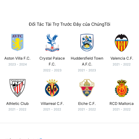
Đối Tác Tài Trợ Trước Đây của ChúngTôi
Aston Villa F.C.
Crystal Palace
Huddersfield Town
Valencia C.F.
F.C.
A.F.C.
2023 - 2024
2021 - 2022
2022 - 2023
2021 - 2023
Athletic Club
Villarreal C.F.
Elche C.F.
RCD Mallorca
2021 - 2022
2021 - 2022
2021 - 2022
2021 - 2022