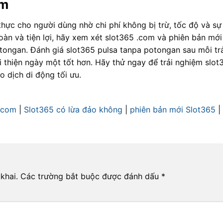
ệm
thực cho người dùng nhờ chi phí không bị trừ, tốc độ và sự 
oàn và tiện lợi, hãy xem xét slot365 .com và phiên bản mới
tongan. Đánh giá slot365 pulsa tanpa potongan sau mỗi tr
 thiện ngày một tốt hơn. Hãy thử ngay để trải nghiệm slot
o dịch di động tối ưu.
.com
|
Slot365 có lừa đảo không
|
phiên bản mới Slot365
|
khai.
Các trường bắt buộc được đánh dấu
*