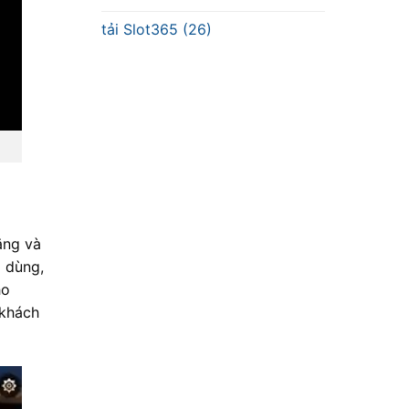
tải Slot365 (26)
ằng và
i dùng,
ho
 khách