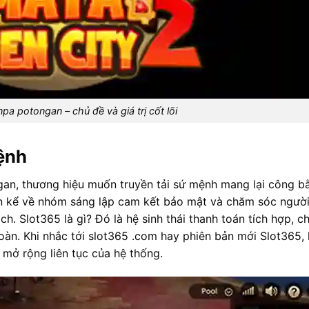
pa potongan – chủ đề và giá trị cốt lõi
ệnh
ngan, thương hiệu muốn truyền tải sứ mệnh mang lại công b
iển kể về nhóm sáng lập cam kết bảo mật và chăm sóc ngườ
h. Slot365 là gì? Đó là hệ sinh thái thanh toán tích hợp, c
oàn. Khi nhắc tới slot365 .com hay phiên bản mới Slot365,
 mở rộng liên tục của hệ thống.