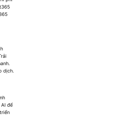
ot365
t365
ch
rải
hanh.
o dịch.
anh
 AI để
triển