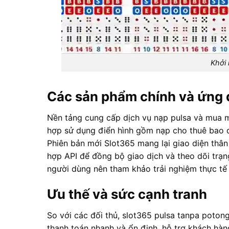
Khởi
Các sản phẩm chính và ứng 
Nền tảng cung cấp dịch vụ nạp pulsa và mua mã
hợp sử dụng điển hình gồm nạp cho thuê bao 
Phiên bản mới Slot365 mang lại giao diện thân t
hợp API để đồng bộ giao dịch và theo dõi trạng
người dùng nên tham khảo trải nghiệm thực tế 
Ưu thế và sức cạnh tranh
So với các đối thủ, slot365 pulsa tanpa poton
thanh toán nhanh và ổn định, hỗ trợ khách hàn