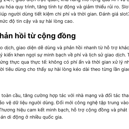
u hóa quy trình, tăng tính tự động và giảm thiểu rủi ro. Sl
giúp người dùng tiết kiệm chi phí và thời gian. Đánh giá slo
ức độ tin cậy và sự hài lòng cao.
hản hồi từ cộng đồng
 dịch, giao diện dễ dùng và phản hồi nhanh từ hỗ trợ khá
ý kiến khen ngợi sự minh bạch về phí và lịch sử giao dịch. T
g thực qua thực tế: không có phí ẩn và thời gian xử lý n
 tiêu dùng cho thấy sự hài lòng kéo dài theo từng lần gia
g toàn cầu, tăng cường hợp tác với nhà mạng và đối tác th
bảo vệ dữ liệu người dùng. Đổi mới công nghệ tập trung vào
. Thương hiệu cam kết minh bạch, hỗ trợ cộng đồng và phát 
án di động ở nhiều quốc gia.