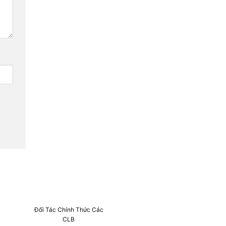
Đối Tác Chính Thức Các
CLB