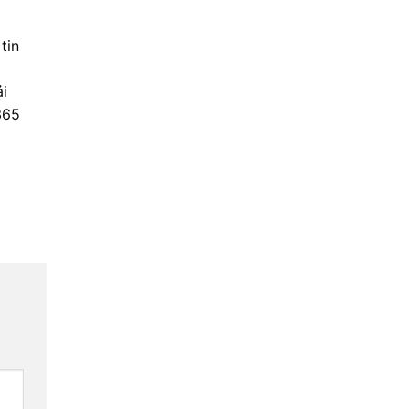
tin
ải
365