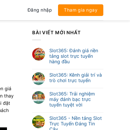
Đăng nhập
Tham gia ngay
BÀI VIẾT MỚI NHẤT
Slot365: Đánh giá nền
tảng slot trực tuyến
hàng đầu
Slot365: Kênh giải trí và
trò chơi trực tuyến
n giá
Slot365: Trải nghiệm
án thay
máy đánh bạc trực
i đặt
tuyến tuyệt vời
hách
Slot365 - Nền tảng Slot
Trực Tuyến Đáng Tin
Cậy