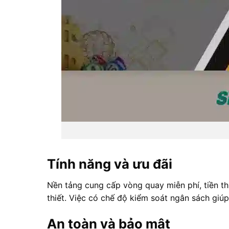
Tính năng và ưu đãi
Nền tảng cung cấp vòng quay miễn phí, tiền th
thiết. Việc có chế độ kiểm soát ngân sách giú
An toàn và bảo mật