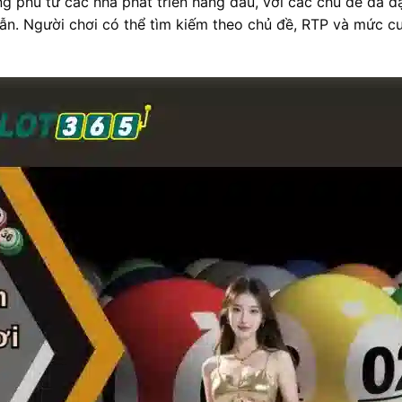
g phú từ các nhà phát triển hàng đầu, với các chủ đề đa d
ẫn. Người chơi có thể tìm kiếm theo chủ đề, RTP và mức c