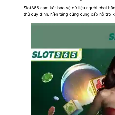
Slot365 cam kết bảo vệ dữ liệu người chơi bằ
thủ quy định. Nền tảng cũng cung cấp hỗ trợ 