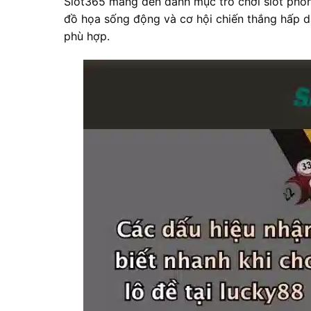
Slot365 mang đến danh mục trò chơi slot phon
đồ họa sống động và cơ hội chiến thắng hấp d
phù hợp.