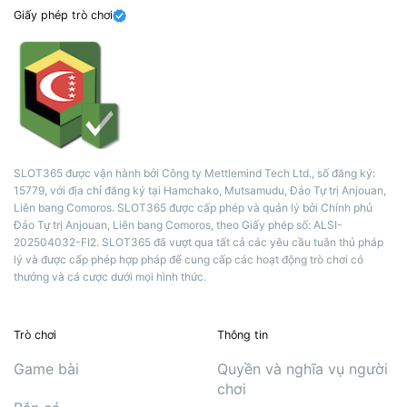
Giấy phép trò chơi
SLOT365 được vận hành bởi Công ty Mettlemind Tech Ltd., số đăng ký:
15779, với địa chỉ đăng ký tại Hamchako, Mutsamudu, Đảo Tự trị Anjouan,
Liên bang Comoros. SLOT365 được cấp phép và quản lý bởi Chính phủ
Đảo Tự trị Anjouan, Liên bang Comoros, theo Giấy phép số: ALSI-
202504032-FI2. SLOT365 đã vượt qua tất cả các yêu cầu tuân thủ pháp
lý và được cấp phép hợp pháp để cung cấp các hoạt động trò chơi có
thưởng và cá cược dưới mọi hình thức.
Trò chơi
Thông tin
Game bài
Quyền và nghĩa vụ người
chơi