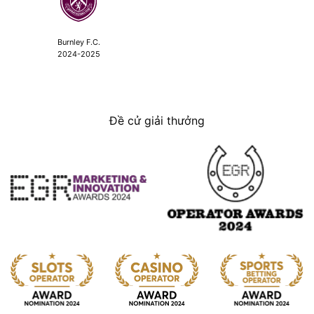
Burnley F.C.
2024-2025
Đề cử giải thưởng