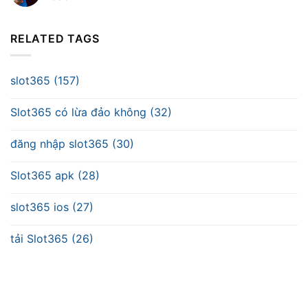
RELATED TAGS
slot365 (157)
Slot365 có lừa đảo không (32)
đăng nhập slot365 (30)
Slot365 apk (28)
slot365 ios (27)
tải Slot365 (26)