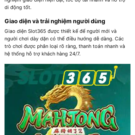
di động tốt.
Giao diện và trải nghiệm người dùng
Giao diện Slot365 được thiết kế để người mới và
người chơi dày dặn có thể điều hướng dễ dàng. Các
trò chơi được phân loại rõ ràng, thanh toán nhanh và
hệ thống hỗ trợ khách hàng 24/7.