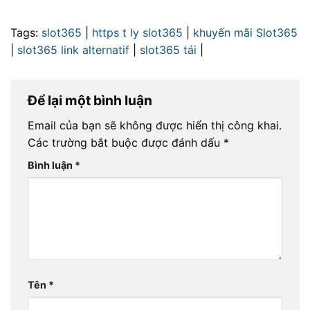
Tags:
slot365
|
https t ly slot365
|
khuyến mãi Slot365
|
slot365 link alternatif
|
slot365 tái
|
Để lại một bình luận
Email của bạn sẽ không được hiển thị công khai.
Các trường bắt buộc được đánh dấu
*
Bình luận
*
Tên
*