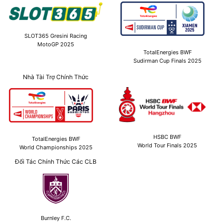
SLOT365 Gresini Racing
MotoGP 2025
TotalEnergies BWF
Sudirman Cup Finals 2025
Nhà Tài Trợ Chính Thức
HSBC BWF
TotalEnergies BWF
World Tour Finals 2025
World Championships 2025
Đối Tác Chính Thức Các CLB
Burnley F.C.