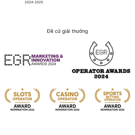
2024-2025
Đề cử giải thưởng