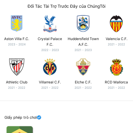
Đối Tác Tài Trợ Trước Đây của ChúngTôi
Aston Villa F.C.
Crystal Palace
Huddersfield Town
Valencia C.F.
F.C.
A.F.C.
2023 - 2024
2021 - 2022
2022 - 2023
2021 - 2023
Athletic Club
Villarreal C.F.
Elche C.F.
RCD Mallorca
2021 - 2022
2021 - 2022
2021 - 2022
2021 - 2022
Giấy phép trò chơi