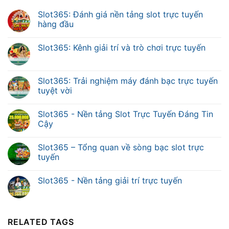
Slot365: Đánh giá nền tảng slot trực tuyến
hàng đầu
Slot365: Kênh giải trí và trò chơi trực tuyến
Slot365: Trải nghiệm máy đánh bạc trực tuyến
tuyệt vời
Slot365 - Nền tảng Slot Trực Tuyến Đáng Tin
Cậy
Slot365 – Tổng quan về sòng bạc slot trực
tuyến
Slot365 - Nền tảng giải trí trực tuyến
RELATED TAGS