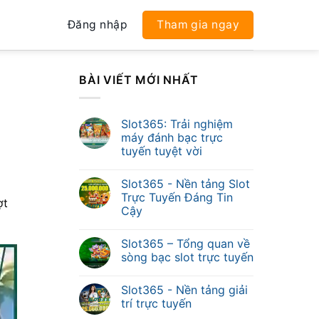
Đăng nhập
Tham gia ngay
BÀI VIẾT MỚI NHẤT
Slot365: Trải nghiệm
máy đánh bạc trực
tuyến tuyệt vời
Slot365 - Nền tảng Slot
Trực Tuyến Đáng Tin
ợt
Cậy
Slot365 – Tổng quan về
sòng bạc slot trực tuyến
Slot365 - Nền tảng giải
trí trực tuyến