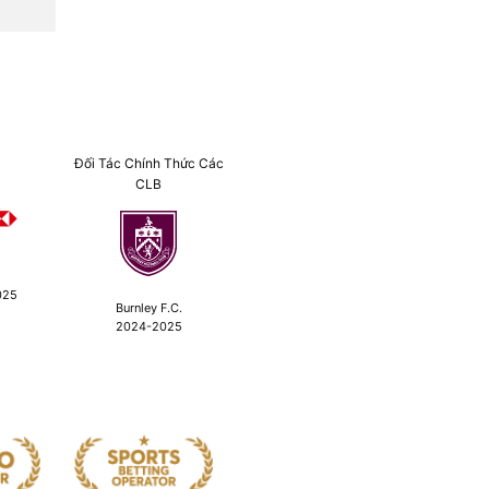
Đối Tác Chính Thức Các
CLB
025
Burnley F.C.
2024-2025