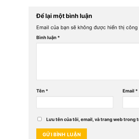
Để lại một bình luận
Email của bạn sẽ không được hiển thị công 
Bình luận
*
Tên
*
Email
*
Lưu tên của tôi, email, và trang web trong t