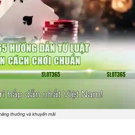
năng thưởng và khuyến mãi