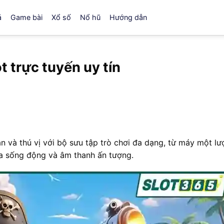
á
Game bài
Xổ số
Nổ hũ
Hướng dẫn
t trực tuyến uy tín
 và thú vị với bộ sưu tập trò chơi đa dạng, từ máy một lư
ọa sống động và âm thanh ấn tượng.