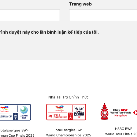
Trang web
rình duyệt này cho lần bình luận kế tiếp của tôi.
Nhà Tài Trợ Chính Thức
HSBC BWF
TotalEnergies BWF
TotalEnergies BWF
World Tour Finals 2
World Championships 2025
rman Cup Finals 2025