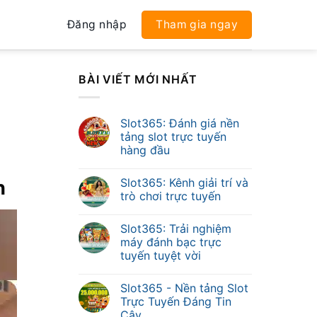
Đăng nhập
Tham gia ngay
BÀI VIẾT MỚI NHẤT
Slot365: Đánh giá nền
tảng slot trực tuyến
hàng đầu
Slot365: Kênh giải trí và
n
trò chơi trực tuyến
Slot365: Trải nghiệm
máy đánh bạc trực
tuyến tuyệt vời
Slot365 - Nền tảng Slot
Trực Tuyến Đáng Tin
Cậy