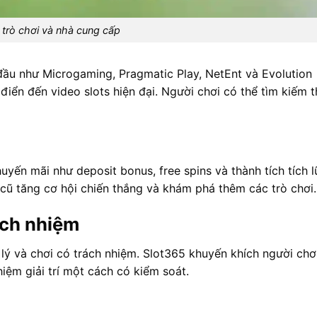
 trò chơi và nhà cung cấp
đầu như Microgaming, Pragmatic Play, NetEnt và Evolution
iển đến video slots hiện đại. Người chơi có thể tìm kiếm 
yến mãi như deposit bonus, free spins và thành tích tích l
cũ tăng cơ hội chiến thắng và khám phá thêm các trò chơi.
ách nhiệm
 lý và chơi có trách nhiệm. Slot365 khuyến khích người chơ
iệm giải trí một cách có kiểm soát.