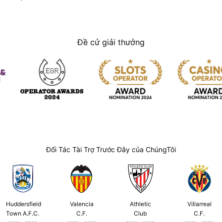
Đề cử giải thưởng
Đối Tác Tài Trợ Trước Đây của ChúngTôi
Huddersfield
Valencia
Athletic
Villarreal
Town A.F.C.
C.F.
Club
C.F.