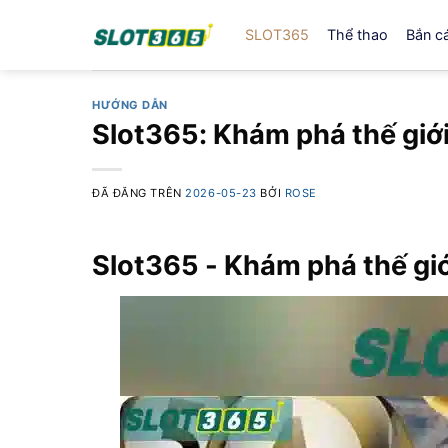
Chuyển
SLOT365
Thể thao
Bắn c
đến
nội
dung
HƯỚNG DẪN
Slot365: Khám phá thế giới
ĐÃ ĐĂNG TRÊN
2026-05-23
BỞI
ROSE
Slot365 - Khám phá thế giớ