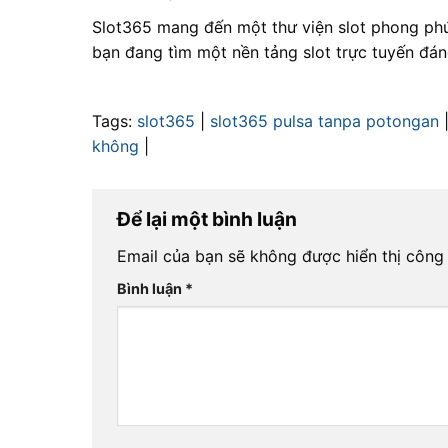
Slot365 mang đến một thư viện slot phong phú
bạn đang tìm một nền tảng slot trực tuyến đán
Tags:
slot365
|
slot365 pulsa tanpa potongan
không
|
Để lại một bình luận
Email của bạn sẽ không được hiển thị công 
Bình luận
*