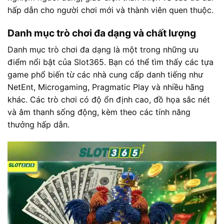
hấp dẫn cho người chơi mới và thành viên quen thuộc.
Danh mục trò chơi đa dạng và chất lượng
Danh mục trò chơi đa dạng là một trong những ưu
điểm nổi bật của Slot365. Bạn có thể tìm thấy các tựa
game phổ biến từ các nhà cung cấp danh tiếng như
NetEnt, Microgaming, Pragmatic Play và nhiều hãng
khác. Các trò chơi có độ ổn định cao, đồ họa sắc nét
và âm thanh sống động, kèm theo các tính năng
thưởng hấp dẫn.