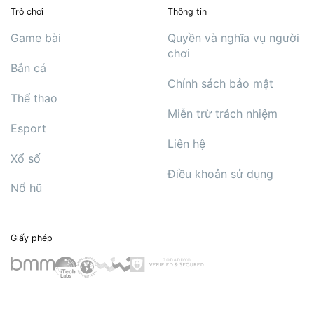
Trò chơi
Thông tin
Game bài
Quyền và nghĩa vụ người
chơi
Bắn cá
Chính sách bảo mật
Thể thao
Miễn trừ trách nhiệm
Esport
Liên hệ
Xổ số
Điều khoản sử dụng
Nổ hũ
Giấy phép