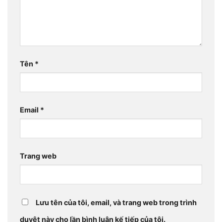
Tên
*
Email
*
Trang web
Lưu tên của tôi, email, và trang web trong trình
duyệt này cho lần bình luận kế tiếp của tôi.