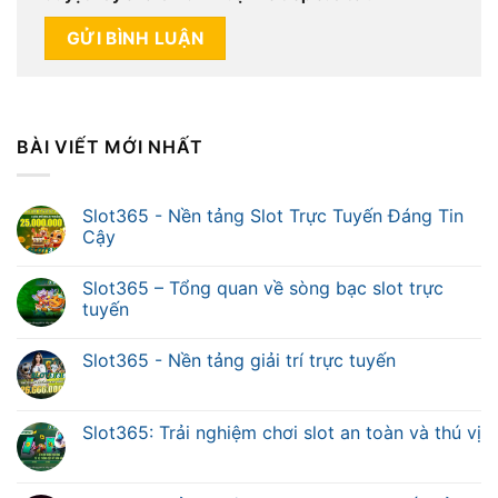
BÀI VIẾT MỚI NHẤT
Slot365 - Nền tảng Slot Trực Tuyến Đáng Tin
Cậy
Slot365 – Tổng quan về sòng bạc slot trực
tuyến
Slot365 - Nền tảng giải trí trực tuyến
Slot365: Trải nghiệm chơi slot an toàn và thú vị