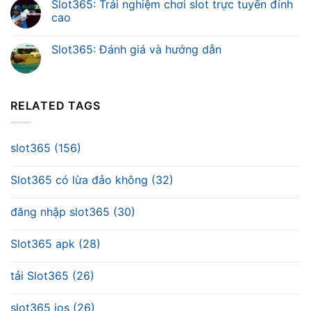
Slot365: Trải nghiệm chơi slot trực tuyến đỉnh
cao
Slot365: Đánh giá và hướng dẫn
RELATED TAGS
slot365 (156)
Slot365 có lừa đảo không (32)
đăng nhập slot365 (30)
Slot365 apk (28)
tải Slot365 (26)
slot365 ios (26)