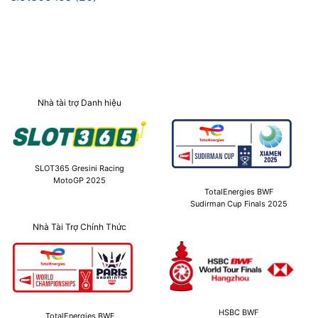
Nhà tài trợ Danh hiệu
SLOT365 Gresini Racing
MotoGP 2025
TotalEnergies BWF
Sudirman Cup Finals 2025
Nhà Tài Trợ Chính Thức
HSBC BWF
TotalEnergies BWF