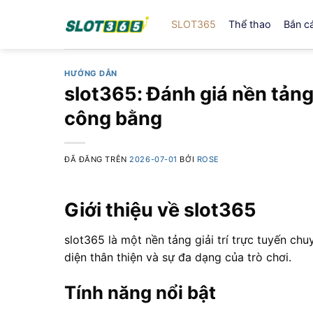
Chuyển
SLOT365
Thể thao
Bắn c
đến
nội
dung
HƯỚNG DẪN
slot365: Đánh giá nền tản
công bằng
ĐÃ ĐĂNG TRÊN
2026-07-01
BỞI
ROSE
Giới thiệu về slot365
slot365 là một nền tảng giải trí trực tuyến c
diện thân thiện và sự đa dạng của trò chơi.
Tính năng nổi bật