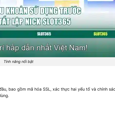
Tính năng nổi bật
ầu, bao gồm mã hóa SSL, xác thực hai yếu tố và chính sá
dùng.