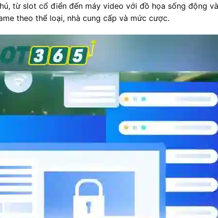
ú, từ slot cổ điển đến máy video với đồ họa sống động và
ame theo thể loại, nhà cung cấp và mức cược.