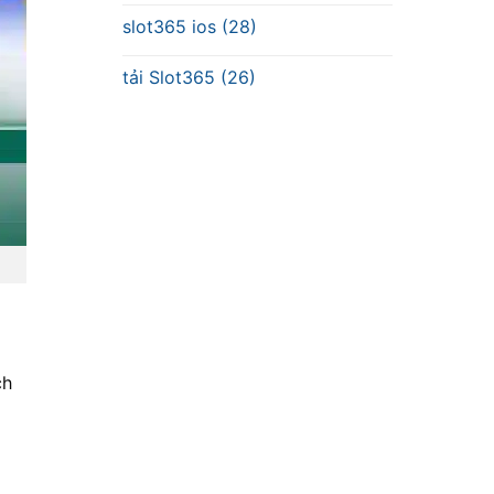
slot365 ios (28)
tải Slot365 (26)
ch