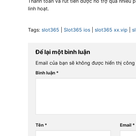
Thanh toán và rút tiền được hỗ trợ qua nhiều 
linh hoạt.
Tags:
slot365
|
Slot365 ios
|
slot365 xx.vip
|
s
Để lại một bình luận
Email của bạn sẽ không được hiển thị công 
Bình luận
*
Tên
*
Email
*