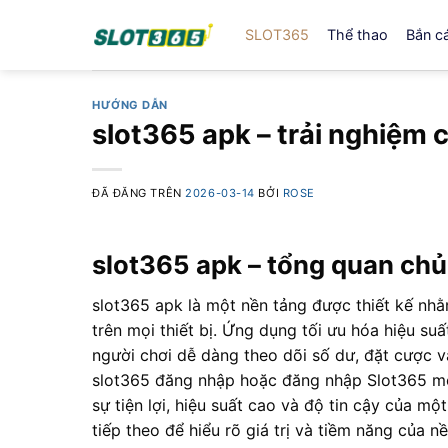
Chuyển
SLOT365
Thể thao
Bắn c
đến
nội
dung
HƯỚNG DẪN
slot365 apk – trải nghiệm 
ĐÃ ĐĂNG TRÊN
2026-03-14
BỞI
ROSE
slot365 apk – tổng quan chủ đ
slot365 apk là một nền tảng được thiết kế nh
trên mọi thiết bị. Ứng dụng tối ưu hóa hiệu su
người chơi dễ dàng theo dõi số dư, đặt cược v
slot365 đăng nhập hoặc đăng nhập Slot365 một
sự tiện lợi, hiệu suất cao và độ tin cậy của 
tiếp theo để hiểu rõ giá trị và tiềm năng của n