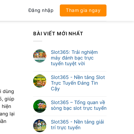
Đăng nhập
Tham gia ngay
BÀI VIẾT MỚI NHẤT
Slot365: Trải nghiệm
máy đánh bạc trực
tuyến tuyệt vời
Slot365 - Nền tảng Slot
Trực Tuyến Đáng Tin
Cậy
i dùng
5, giúp
Slot365 – Tổng quan về
 hiện
sòng bạc slot trực tuyến
ang lại
hần
Slot365 - Nền tảng giải
trí trực tuyến