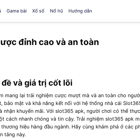
á
Game bài
Xổ số
Nổ hũ
Hướng dẫn
cược đỉnh cao và an toàn
ề và giá trị cốt lõi
ằm mang lại trải nghiệm cược mượt mà và an toàn cho ngườ
ất, bảo mật và khả năng kết nối với hệ thống nhà cái Slot36
à nhận khuyến mãi. Với slot365 apk, người chơi có thể thực
 cách nhanh chóng và tin cậy. Trải nghiệm slot365 apk m
một thương hiệu hàng đầu ngành. Hãy cùng khám phá ở các p
ền tảng này.