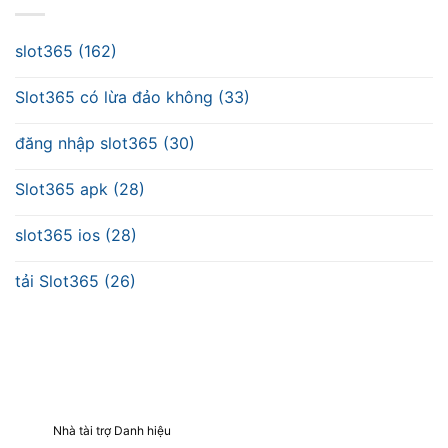
slot365 (162)
Slot365 có lừa đảo không (33)
đăng nhập slot365 (30)
Slot365 apk (28)
slot365 ios (28)
tải Slot365 (26)
Nhà tài trợ Danh hiệu