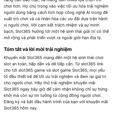
chơi hơn. Họ chú trọng vào việc tối ưu hóa trải nghiệm
người dùng bằng cách tích hợp công nghệ AI trong đề
xuất trò chơi và cá nhân hóa các ưu đãi dựa trên hành
vi người chơi. Với cam kết trách nhiệm và sự minh
bạch, Slot365 hướng tới một hệ sinh thái giải trí có thể
mở rộng và phát triển vượt ra ngoài giới hạn địa lý.
Tóm tắt và lời mời trải nghiệm
Khuyến mãi Slot365 mang đến một hệ sinh thái chơi
slot an toàn, hấp dẫn và dễ tiếp cận. Từ slot365 link
cho tới slot365 game và slot game Slot365, mọi yếu
tố đều thiết kế để tối ưu trải nghiệm và đem lại giá trị
cho người chơi. Hãy thử trải nghiệm khuyến mãi
Slot365 ngay bây giờ để cảm nhận không chỉ sự hứng
khởi mà còn sự tin tưởng từ cộng đồng người chơi.
Đăng ký và bắt đầu hành trình của bạn với khuyến mãi
Slot365 hôm nay.