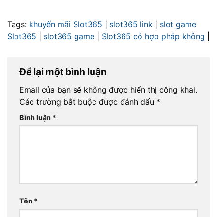
Tags:
khuyến mãi Slot365
|
slot365 link
|
slot game
Slot365
|
slot365 game
|
Slot365 có hợp pháp không
|
Để lại một bình luận
Email của bạn sẽ không được hiển thị công khai.
Các trường bắt buộc được đánh dấu
*
Bình luận
*
Tên
*