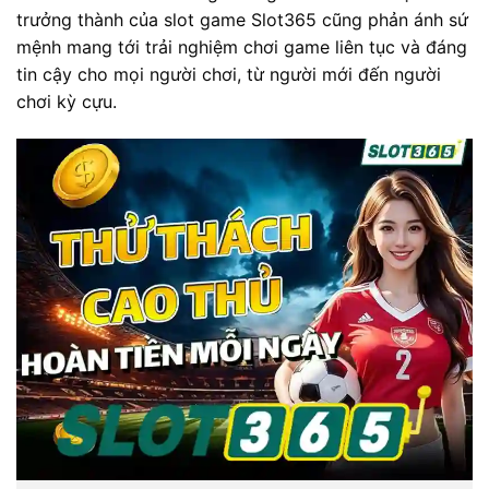
trưởng thành của slot game Slot365 cũng phản ánh sứ
mệnh mang tới trải nghiệm chơi game liên tục và đáng
tin cậy cho mọi người chơi, từ người mới đến người
chơi kỳ cựu.