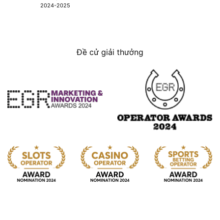
2024-2025
Đề cử giải thưởng