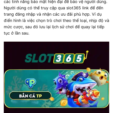
các tính năng bảo mật hiện đại để bảo vệ người dùng.
Người dùng có thể truy cập qua slot365 link để đến
trang đăng nhập và nhận các ưu đãi phù hợp. Ví dụ
điển hình là việc chọn trò chơi theo thể loại, nhịp độ và
mức cược, sau đó lưu lại lịch sử chơi để quay lại tiếp
tục ở lần sau.