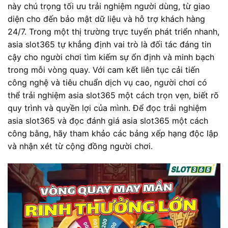
này chú trọng tối ưu trải nghiệm người dùng, từ giao
diện cho đến bảo mật dữ liệu và hỗ trợ khách hàng
24/7. Trong một thị trường trực tuyến phát triển nhanh,
asia slot365 tự khẳng định vai trò là đối tác đáng tin
cậy cho người chơi tìm kiếm sự ổn định và minh bạch
trong mỗi vòng quay. Với cam kết liên tục cải tiến
công nghệ và tiêu chuẩn dịch vụ cao, người chơi có
thể trải nghiệm asia slot365 một cách trọn vẹn, biết rõ
quy trình và quyền lợi của mình. Để đọc trải nghiệm
asia slot365 và đọc đánh giá asia slot365 một cách
công bằng, hãy tham khảo các bảng xếp hạng độc lập
và nhận xét từ cộng đồng người chơi.