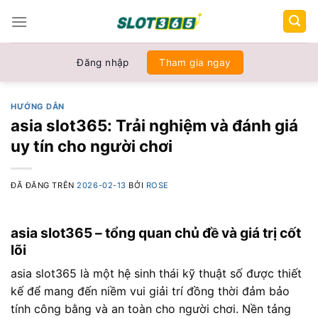
Chuyển
đến
nội
dung
Đăng nhập
Tham gia ngay
HƯỚNG DẪN
asia slot365: Trải nghiệm và đánh giá
uy tín cho người chơi
ĐÃ ĐĂNG TRÊN
2026-02-13
BỞI
ROSE
asia slot365 – tổng quan chủ đề và giá trị cốt
lõi
asia slot365 là một hệ sinh thái kỹ thuật số được thiết
kế để mang đến niềm vui giải trí đồng thời đảm bảo
tính công bằng và an toàn cho người chơi. Nền tảng