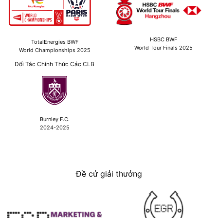
HSBC BWF
TotalEnergies BWF
World Tour Finals 2025
World Championships 2025
Đối Tác Chính Thức Các CLB
Burnley F.C.
2024-2025
Đề cử giải thưởng