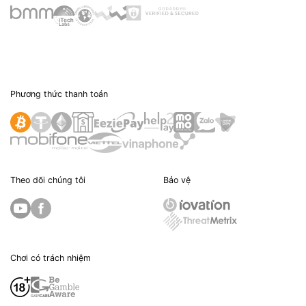
Phương thức thanh toán
Theo dõi chúng tôi
Bảo vệ
Chơi có trách nhiệm