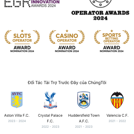
Đối Tác Tài Trợ Trước Đây của ChúngTôi
Aston Villa F.C.
Crystal Palace
Huddersfield Town
Valencia C.F.
F.C.
A.F.C.
2023 - 2024
2021 - 2022
2022 - 2023
2021 - 2023